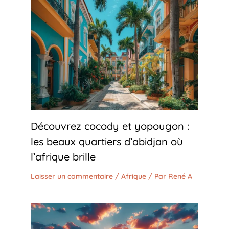
Découvrez cocody et yopougon :
les beaux quartiers d’abidjan où
l’afrique brille
Laisser un commentaire
/
Afrique
/ Par
René A