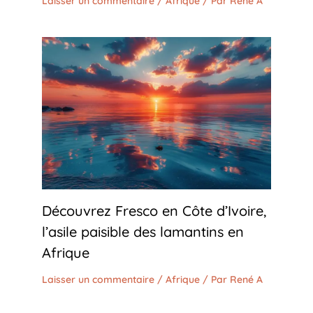
Laisser un commentaire
/
Afrique
/ Par
René A
Découvrez Fresco en Côte d’Ivoire,
l’asile paisible des lamantins en
Afrique
Laisser un commentaire
/
Afrique
/ Par
René A