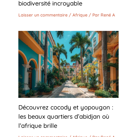
biodiversité incroyable
Laisser un commentaire
/
Afrique
/ Par
René A
Découvrez cocody et yopougon :
les beaux quartiers d’abidjan où
l’afrique brille