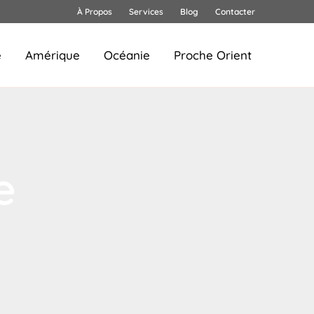
À Propos
Services
Blog
Contacter
e
Amérique
Océanie
Proche Orient
e