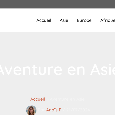
Accueil
Asie
Europe
Afriqu
Aventure en Asi
Accueil
Aventure en Asie
Par
Anaïs P
/
21/07/2024